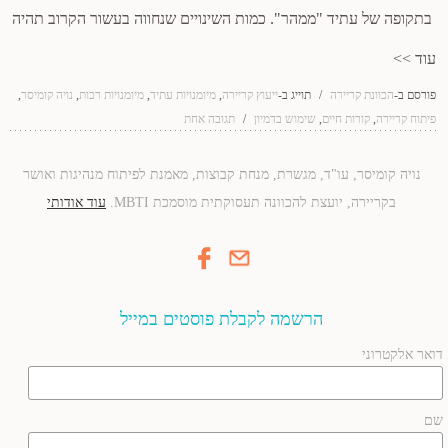
בתקופה של עתיד "ממהר". כמות השינויים שנחווה בעשור הקרוב תהיה
עוד >>
פורסם ב-
הכוונת קריירה
/
תוייג ב-
ייעוץ קריירה
,
מיומנויות עתיד
,
מיומנויות רכות
,
נויה קומיסר
,
פיתוח קריירה
,
קורות חיים
,
שימוש בדמיון
/
תגובה אחת
נויה קומיסר, עו"ד, מגשרת, מנחת קבוצות, מאמנת לפיתוח מנהיגות ואושר
בקריירה, יועצת להכוונה תעסוקתית מוסמכת MBTI.
עוד אודותי
הרשמה לקבלת פוסטים במייל
דואר אלקטרוני
שם