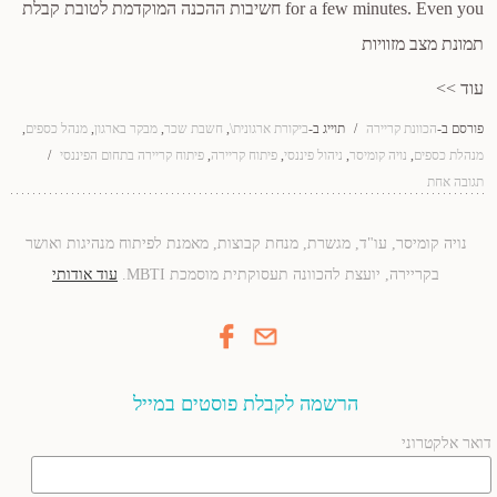
for a few minutes. Even you חשיבות ההכנה המוקדמת לטובת קבלת
תמונת מצב מזוויות
עוד >>
פורסם ב-
הכוונת קריירה
/
תוייג ב-
ביקורת ארגונית\
,
חשבת שכר
,
מבקר בארגון
,
מנהל כספים
,
מנהלת כספים
,
נויה קומיסר
,
ניהול פיננסי
,
פיתוח קריירה
,
פיתוח קריירה בתחום הפיננסי
/
תגובה אחת
נויה קומיסר, עו"ד, מגשרת, מנחת קבוצות, מאמנת לפיתוח מנהיגות ואושר
בקריירה, יועצת להכוונה תעסוקתית מוסמכת MBTI.
עוד אודותי
הרשמה לקבלת פוסטים במייל
דואר אלקטרוני