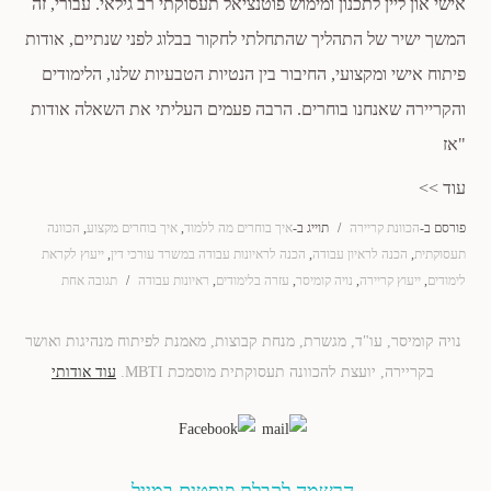
אישי און ליין לתכנון ומימוש פוטנציאל תעסוקתי רב גילאי. עבורי, זה
המשך ישיר של התהליך שהתחלתי לחקור בבלוג לפני שנתיים, אודות
פיתוח אישי ומקצועי, החיבור בין הנטיות הטבעיות שלנו, הלימודים
והקריירה שאנחנו בוחרים. הרבה פעמים העליתי את השאלה אודות
"אז
עוד >>
פורסם ב-
הכוונת קריירה
/
תוייג ב-
איך בוחרים מה ללמוד
,
איך בוחרים מקצוע
,
הכוונה
תעסוקתית
,
הכנה לראיון עבודה
,
הכנה לראיונות עבודה במשרד עורכי דין
,
ייעוץ לקראת
לימודים
,
ייעוץ קריירה
,
נויה קומיסר
,
עזרה בלימודים
,
ראיונות עבודה
/
תגובה אחת
נויה קומיסר, עו"ד, מגשרת, מנחת קבוצות, מאמנת לפיתוח מנהיגות ואושר
בקריירה, יועצת להכוונה תעסוקתית מוסמכת MBTI.
עוד אודותי