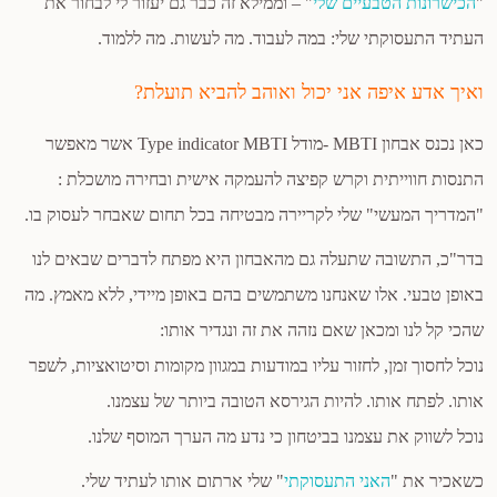
"
הכישרונות הטבעיים שלי
" – וממילא זה כבר גם יעזור לי לבחור את
העתיד התעסוקתי שלי: במה לעבוד. מה לעשות. מה ללמוד.
ואיך אדע איפה אני יכול ואוהב להביא תועלת?
כאן נכנס אבחון MBTI -מודל Type indicator MBTI אשר מאפשר
התנסות חווייתית וקרש קפיצה להעמקה אישית ובחירה מושכלת :
"המדריך המעשי" שלי לקריירה מבטיחה בכל תחום שאבחר לעסוק בו.
בדר"כ, התשובה שתעלה גם מהאבחון היא מפתח לדברים שבאים לנו
באופן טבעי. אלו שאנחנו משתמשים בהם באופן מיידי, ללא מאמץ. מה
שהכי קל לנו ומכאן שאם נזהה את זה ונגדיר אותו:
נוכל לחסוך זמן, לחזור עליו במודעות במגוון מקומות וסיטואציות, לשפר
אותו. לפתח אותו. להיות הגירסא הטובה ביותר של עצמנו.
נוכל לשווק את עצמנו בביטחון כי נדע מה הערך המוסף שלנו.
כשאכיר את "
האני התעסוקתי
" שלי ארתום אותו לעתיד שלי.