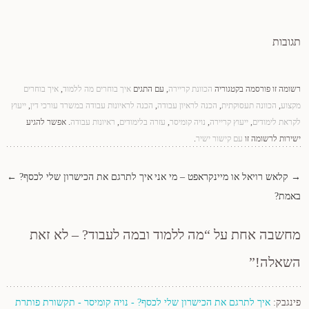
תגובות
רשומה זו פורסמה בקטגוריה
הכוונת קריירה
, עם התגים
איך בוחרים מה ללמוד
,
איך בוחרים
מקצוע
,
הכוונה תעסוקתית
,
הכנה לראיון עבודה
,
הכנה לראיונות עבודה במשרד עורכי דין
,
ייעוץ
לקראת לימודים
,
ייעוץ קריירה
,
נויה קומיסר
,
עזרה בלימודים
,
ראיונות עבודה
. אפשר להגיע
ישירות לרשומה זו
עם קישור ישיר
.
→
קלאש רויאל או מיינקראפט – מי אני
איך לתרגם את הכישרון שלי לכסף?
←
ניווט ברשומות
באמת?
מחשבה אחת על “
מה ללמוד ובמה לעבוד? – לא זאת
השאלה!
”
פינגבק:
איך לתרגם את הכישרון שלי לכסף? - נויה קומיסר - תקשורת פותרת