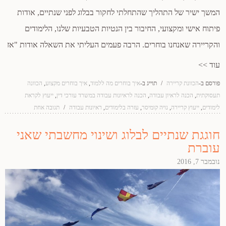
המשך ישיר של התהליך שהתחלתי לחקור בבלוג לפני שנתיים, אודות
פיתוח אישי ומקצועי, החיבור בין הנטיות הטבעיות שלנו, הלימודים
והקריירה שאנחנו בוחרים. הרבה פעמים העליתי את השאלה אודות "אז
עוד >>
פורסם ב-
הכוונת קריירה
/
תוייג ב-
איך בוחרים מה ללמוד
,
איך בוחרים מקצוע
,
הכוונה
תעסוקתית
,
הכנה לראיון עבודה
,
הכנה לראיונות עבודה במשרד עורכי דין
,
ייעוץ לקראת
לימודים
,
ייעוץ קריירה
,
נויה קומיסר
,
עזרה בלימודים
,
ראיונות עבודה
/
תגובה אחת
חוגגת שנתיים לבלוג ושינוי מחשבתי שאני
עוברת
נובמבר 7, 2016