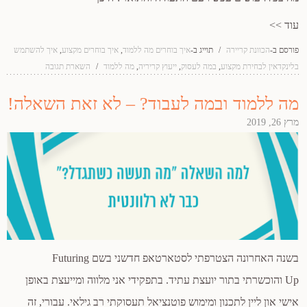
עוד >>
פורסם ב-
הכוונת קריירה
/
תוייג ב-
איך בוחרים מה ללמוד
,
איך בוחרים מקצוע
,
איך להשתמש
בלינקדאין לבחירת מקצוע
,
במה לעסוק
,
ייעוץ קריריה
,
מה ללמוד
/
השארת תגובה
מה ללמוד ובמה לעבוד? – לא זאת השאלה!
מרץ 26, 2019
בשנה האחרונה הצטרפתי לסטארטאפ חדשני בשם Futuring
Up והוכשרתי בתור יועצת עתיד. בתפקידי אני מלווה ומייעצת באופן
אישי און ליין לתכנון ומימוש פוטנציאל תעסוקתי רב גילאי. עבורי, זה