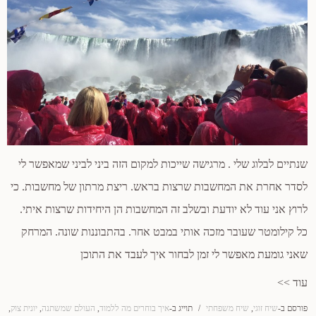
שנתיים לבלוג שלי . מרגישה שייכות למקום הזה ביני לביני שמאפשר לי
לסדר אחרת את המחשבות שרצות בראש. ריצת מרתון של מחשבות. כי
לרוץ אני עוד לא יודעת ובשלב זה המחשבות הן היחידות שרצות איתי.
כל קילומטר שעובר מזכה אותי במבט אחר. בהתבוננות שונה. המרחק
שאני גומעת מאפשר לי זמן לבחור איך לעבד את התוכן
עוד >>
פורסם ב-
שיח זוגי
,
שיח משפחתי
/
תוייג ב-
איך בוחרים מה ללמוד
,
העולם שמשתנה
,
יונית צוק
,