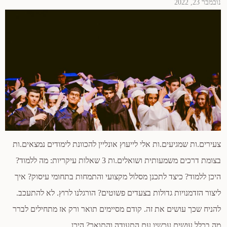
נובמבר 23, 2022
צעירים.ות שמגיעים.ות אלי לייעוץ אונליין להכוונת לימודים נמצאים.ות
בצומת דרכים משמעותית ושואלים.ות 3 שאלות עיקריות: מה ללמוד?
היכן ללמוד? כיצד לתכנן מסלול מקצועי והתמחות בתחומי עיסוק? איך
ליצור הזדמנויות גדולות בצעדים פשוטים? הורגלנו לרוץ. לא להתעכב.
להניח שכך עושים את זה. קודם מסיימים תואר ורק אז מתחילים לברר
מה בכלל עושים עכשיו עם התעודה והתואר? היכן