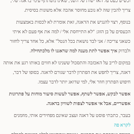
וכשיש כעס על האדישות של השני, שאינו משתתף עימי בדאגה שלי,
צריך להבין שזה לא נובע מחוסר אהבה אלא משונות בסיסית.
בנוסף, רצוי להנגיש את הדאגה, זאת אומרת לא לכסות באמצעות
הכעסים על בן הזוג: "לא התייחסת אלי / למה את אף פעם לא איתי
כשאני צריכה / אני לבד נושאת בכל הנטל" אלא, כל אחד צריך לחזור
ולבדוק
איך אפשר לתת מענה למה שדאגנו לו מלכתחילה
.
במקום לריב על האכזבה והתסכול ששנינו לא חווים באותו רגע את אותה
דאגה, צריך לחפש את הפתרון לדבר שגורם לדאגה. בסופו של דבר,
חיפוש הפתרון חוזר אלי, למי שדואג יותר לדבר עצמו.
אפשר לבקש, אפשר לשתף, אפשר לעשות סיעור מוחות על פתרונות
אפשריים, אבל אי אפשר לצפות לשוויון בדאגה.
בעבר, כתבתי פוסט על דאגה ועצב שאינם מפחידים אותי, מוזמנים
לקרא פה