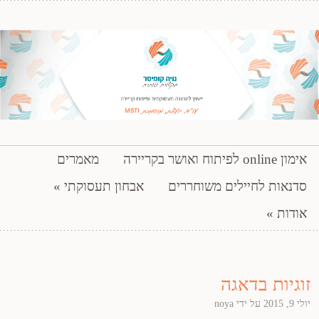
ייעוץ להכוונה תעסוקתית ופיתוח קריירה
דילוג לתוכן
אימון online לפיתוח ואושר בקריירה
מאמרים
נויה קומיסר – תקשורת פותרת
סדנאות לחיילים משוחררים
אבחון תעסוקתי
אודות
זוגיות בדאגה
יולי 9, 2015
על ידי
noya