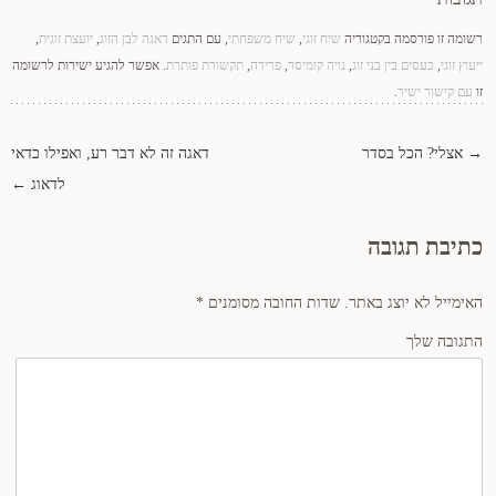
רשומה זו פורסמה בקטגוריה
שיח זוגי
,
שיח משפחתי
, עם התגים
דאגה לבן הזוג
,
יועצת זוגית
,
ייעוץ זוגי
,
כעסים בין בני זוג
,
נויה קומיסר
,
פרידה
,
תקשורת פותרת
. אפשר להגיע ישירות לרשומה
זו
עם קישור ישיר
.
→
אצלי? הכל בסדר
דאגה זה לא דבר רע, ואפילו כדאי
ניווט ברשומות
לדאוג
←
כתיבת תגובה
האימייל לא יוצג באתר.
שדות החובה מסומנים
*
התגובה שלך